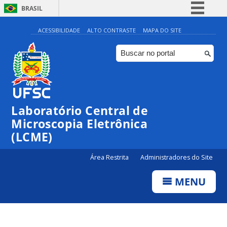
BRASIL
Simplifique!
ACESSIBILIDADE
ALTO CONTRASTE
MAPA DO SITE
Comunica BR
Participe
Acesso à informação
Legislação
Laboratório Central de
Canais
Microscopia Eletrônica
(LCME)
Área Restrita
Administradores do Site
MENU