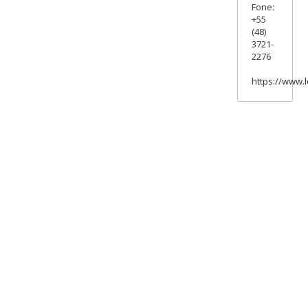
Fone:
+55
(48)
3721-
2276
https://www.l