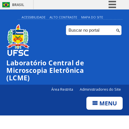
BRASIL
Simplifique!
ACESSIBILIDADE
ALTO CONTRASTE
MAPA DO SITE
Comunica BR
Participe
Acesso à informação
Legislação
Laboratório Central de
Canais
Microscopia Eletrônica
(LCME)
Área Restrita
Administradores do Site
MENU