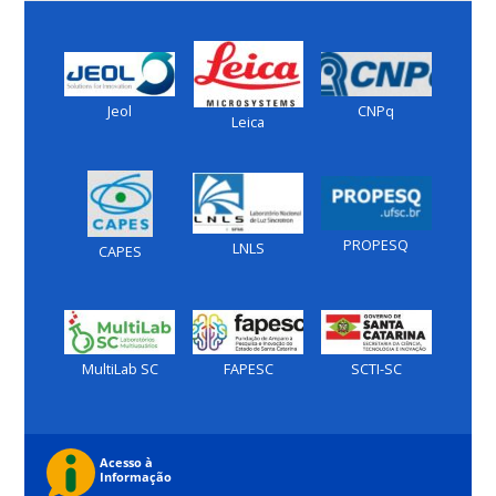
Jeol
CNPq
Leica
PROPESQ
LNLS
CAPES
MultiLab SC
FAPESC
SCTI-SC