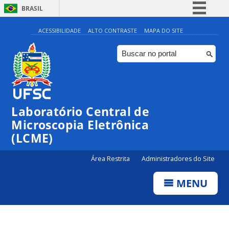
BRASIL
Simplifique!
ACESSIBILIDADE
ALTO CONTRASTE
MAPA DO SITE
Comunica BR
Participe
Acesso à informação
Legislação
Laboratório Central de
Canais
Microscopia Eletrônica
(LCME)
Área Restrita
Administradores do Site
MENU