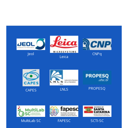
Jeol
CNPq
Leica
PROPESQ
LNLS
CAPES
MultiLab SC
FAPESC
SCTI-SC