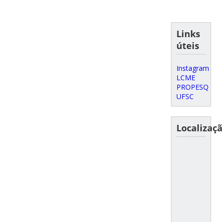
Links
úteis
Instagram
LCME
PROPESQ
UFSC
Localizaç