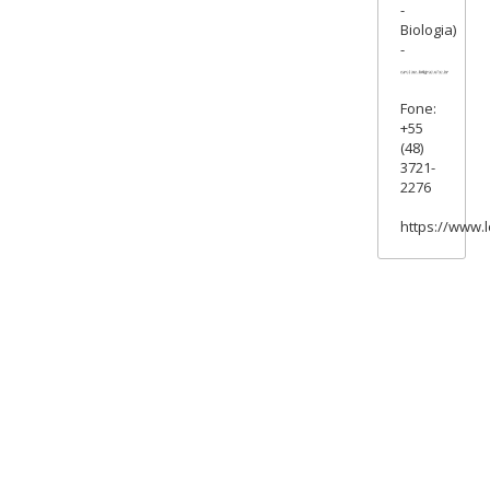
-
Biologia)
-
Fone:
+55
(48)
3721-
2276
https://www.l