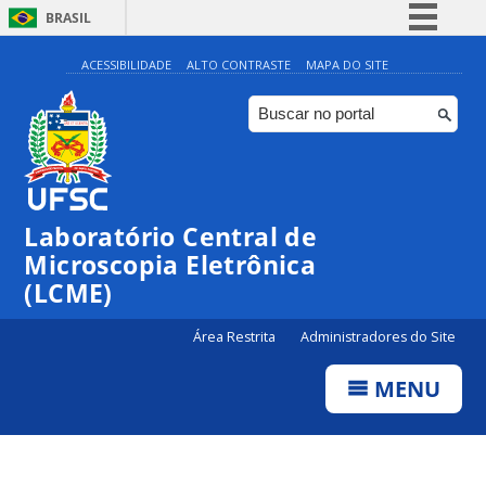
BRASIL
Simplifique!
ACESSIBILIDADE
ALTO CONTRASTE
MAPA DO SITE
Comunica BR
Participe
Acesso à informação
Legislação
Laboratório Central de
Canais
Microscopia Eletrônica
(LCME)
Área Restrita
Administradores do Site
MENU