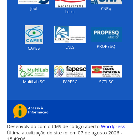
Jeol
CNPq
Leica
PROPESQ
LNLS
CAPES
MultiLab SC
FAPESC
SCTI-SC
Desenvolvido com o CMS de código aberto
Wordpress
Última atualização do site foi em 07 de agosto 2026 -
15:49:06