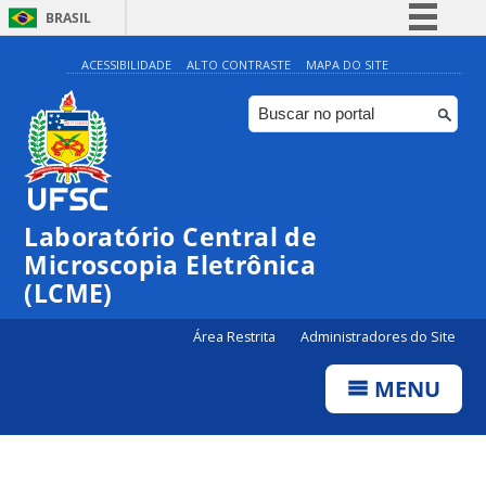
BRASIL
Simplifique!
ACESSIBILIDADE
ALTO CONTRASTE
MAPA DO SITE
Comunica BR
Participe
Acesso à informação
Legislação
Laboratório Central de
Canais
Microscopia Eletrônica
(LCME)
Área Restrita
Administradores do Site
MENU