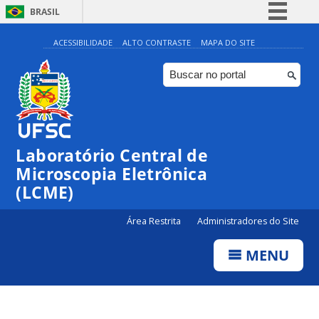
BRASIL
Simplifique!
ACESSIBILIDADE
ALTO CONTRASTE
MAPA DO SITE
Comunica BR
Participe
Acesso à informação
Legislação
Laboratório Central de
Canais
Microscopia Eletrônica
(LCME)
Área Restrita
Administradores do Site
MENU