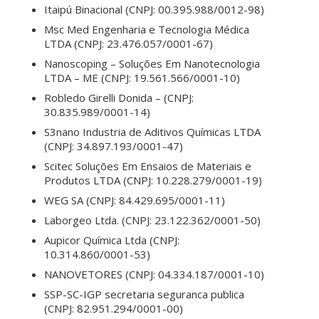
Itaipú Binacional (CNPJ: 00.395.988/0012-98)
Msc Med Engenharia e Tecnologia Médica
LTDA (CNPJ: 23.476.057/0001-67)
Nanoscoping – Soluções Em Nanotecnologia
LTDA – ME (CNPJ: 19.561.566/0001-10)
Robledo Girelli Donida – (CNPJ:
30.835.989/0001-14)
S3nano Industria de Aditivos Químicas LTDA
(CNPJ: 34.897.193/0001-47)
Scitec Soluções Em Ensaios de Materiais e
Produtos LTDA (CNPJ: 10.228.279/0001-19)
WEG SA (CNPJ: 84.429.695/0001-11)
Laborgeo Ltda. (CNPJ: 23.122.362/0001-50)
Aupicor Química Ltda (CNPJ:
10.314.860/0001-53)
NANOVETORES (CNPJ: 04.334.187/0001-10)
SSP-SC-IGP secretaria seguranca publica
(CNPJ: 82.951.294/0001-00)