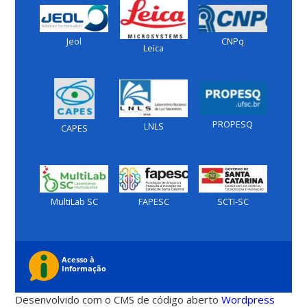
Jeol
CNPq
Leica
PROPESQ
LNLS
CAPES
MultiLab SC
FAPESC
SCTI-SC
Desenvolvido com o CMS de código aberto
Wordpress