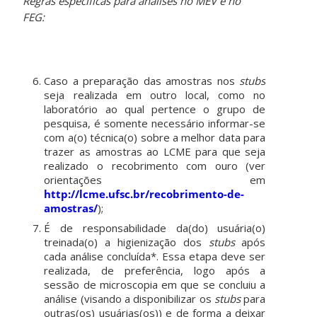
Regras específicas para análises no MEV e no
FEG:
Caso a preparação das amostras nos
stubs
seja realizada em outro local, como no
laboratório ao qual pertence o grupo de
pesquisa, é somente necessário informar-se
com a(o) técnica(o) sobre a melhor data para
trazer as amostras ao LCME para que seja
realizado o recobrimento com ouro (ver
orientações em
http://lcme.ufsc.br/recobrimento-de-
amostras/
);
É de responsabilidade da(do) usuária(o)
treinada(o) a higienização dos
stubs
após
cada análise concluída*. Essa etapa deve ser
realizada, de preferência, logo após a
sessão de microscopia em que se concluiu a
análise (visando a disponibilizar os
stubs
para
outras(os) usuárias(os)) e de forma a deixar