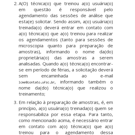
A(O) técnica(o) que treinou a(o) usuária(o)
em questão é responsável pelo
agendamento das sessões de análise que
esta(e) solicitar. Sendo assim, a(o) usuária(o)
treinada(o) deverá entrar em contato com
a(o) técnica(o) que a(o) treinou para realizar
os agendamentos (tanto para sessões de
microscopia quanto para preparação de
amostras), informando o nome da(do)
proprietária(o) das amostras a serem
analisadas. Quando a(o) técnica(o) encontrar-
se em período de férias, a solicitação deverá
sem encaminhada ao e-mail
, informando também o
nome da(do) técnica(o) que realizou o
treinamento;
Em relação à preparação de amostras, é, em
princípio, a(o) usuária(o) treinada(o) quem se
responsabiliza por essa etapa. Para tanto,
como mencionado acima, é necessário entrar
em contato com a(o) técnica(o) que a(o)
treinou para o agendamento dessa