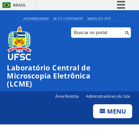
BRASIL
Simplifique!
ACESSIBILIDADE
ALTO CONTRASTE
MAPA DO SITE
Comunica BR
Participe
Acesso à informação
Legislação
Laboratório Central de
Canais
Microscopia Eletrônica
(LCME)
Área Restrita
Administradores do Site
MENU