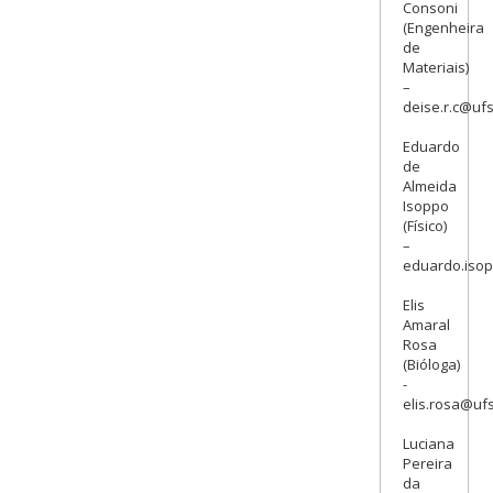
Consoni
(Engenheira
de
Materiais)
–
deise.r.c@ufs
Eduardo
de
Almeida
Isoppo
(Físico)
–
eduardo.iso
Elis
Amaral
Rosa
(Bióloga)
-
elis.rosa@ufs
Luciana
Pereira
da