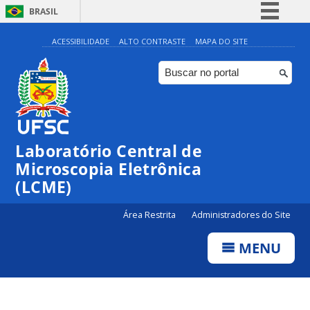
BRASIL
Simplifique!
ACESSIBILIDADE
ALTO CONTRASTE
MAPA DO SITE
Comunica BR
Participe
Acesso à informação
Legislação
Laboratório Central de
Canais
Microscopia Eletrônica
(LCME)
Área Restrita
Administradores do Site
MENU