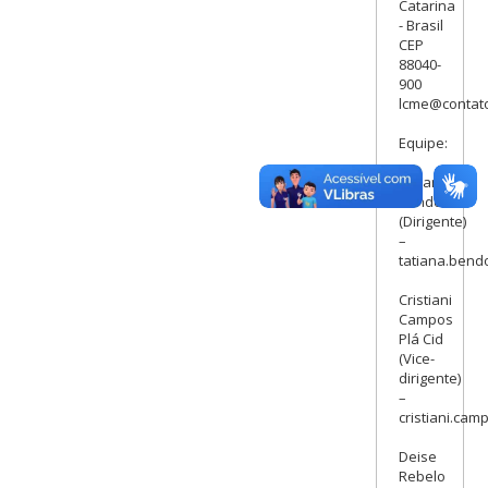
Catarina
- Brasil
CEP
88040-
900
lcme@contato
Equipe:
Tatiana
Bendo
(Dirigente)
–
tatiana.bend
Cristiani
Campos
Plá Cid
(Vice-
dirigente)
–
cristiani.ca
Deise
Rebelo