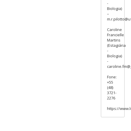
-
Biologia)
–
m.r.pilotto@u
Caroline
Francielle
Martins
(Estagiária
-
Biologia)
-
caroline.fm@
Fone:
+55
(48)
3721-
2276
https://www.l