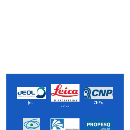
Jeol
CNPq
Leica