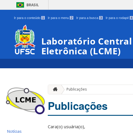
BRASIL
Ir para o conteúdo
1
Ir para o menu
2
Ir para a busca
3
Ir para o rodapé
4
Laboratório Central
Eletrônica (LCME)
Publicações
Publicações
Cara(o) usuária(o),
Notícias