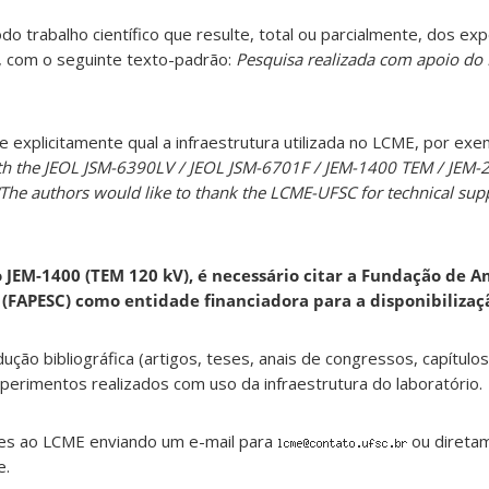
 trabalho científico que resulte, total ou parcialmente, dos ex
, com o seguinte texto-padrão:
Pesquisa realizada com apoio d
e explicitamente qual a infraestrutura utilizada no LCME, por exem
h the JEOL JSM-6390LV / JEOL JSM-6701F / JEM-1400 TEM / JEM-2
“The authors would like to thank the LCME-UFSC for technical sup
 JEM-1400 (TEM 120 kV), é necessário citar a Fundação de A
 (FAPESC) como entidade financiadora para a disponibiliza
ão bibliográfica (artigos, teses, anais de congressos, capítulos 
perimentos realizados com uso da infraestrutura do laboratório.
ões ao LCME enviando um e-mail para
ou direta
e.