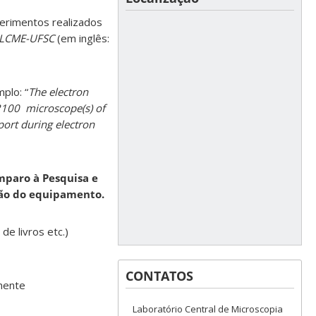
perimentos realizados
o LCME-UFSC
(em inglês:
plo: “
The electron
100 microscope(s) of
port during electron
mparo à Pesquisa e
ção do equipamento.
de livros etc.)
CONTATOS
mente
Laboratório Central de Microscopia