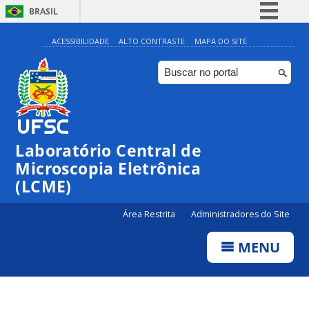
BRASIL
Simplifique!
ACESSIBILIDADE
ALTO CONTRASTE
MAPA DO SITE
Comunica BR
Participe
Acesso à informação
Legislação
Laboratório Central de
Canais
Microscopia Eletrônica
(LCME)
Área Restrita
Administradores do Site
MENU