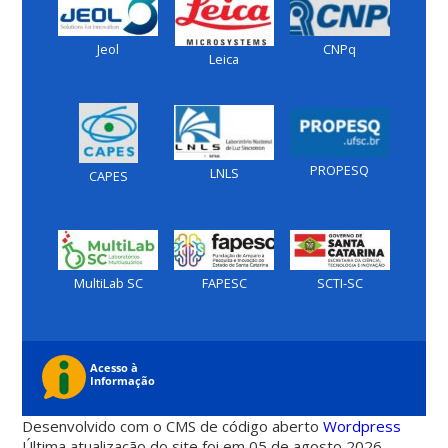
Jeol
CNPq
Leica
PROPESQ
LNLS
CAPES
MultiLab SC
FAPESC
SCTI-SC
Desenvolvido com o CMS de código aberto
Wordpress
Última atualização do site foi em 05 de agosto 2026 -