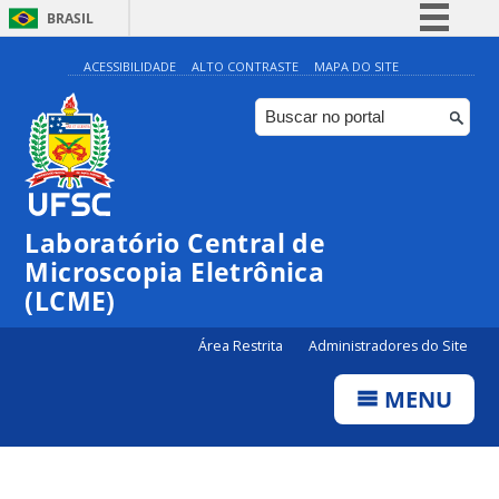
BRASIL
Simplifique!
ACESSIBILIDADE
ALTO CONTRASTE
MAPA DO SITE
Comunica BR
Participe
Acesso à informação
Legislação
Laboratório Central de
Canais
Microscopia Eletrônica
(LCME)
Área Restrita
Administradores do Site
MENU