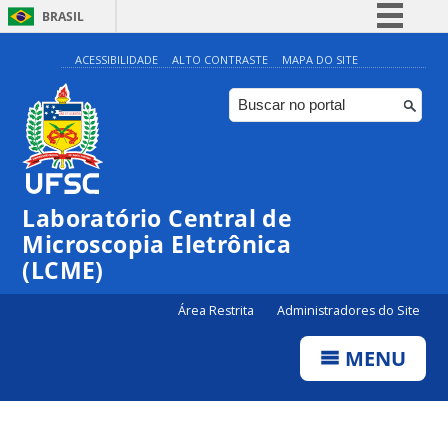
BRASIL
Simplifique!
ACESSIBILIDADE
ALTO CONTRASTE
MAPA DO SITE
Comunica BR
Participe
Acesso à informação
Legislação
Laboratório Central de
Canais
Microscopia Eletrônica
(LCME)
Área Restrita
Administradores do Site
MENU