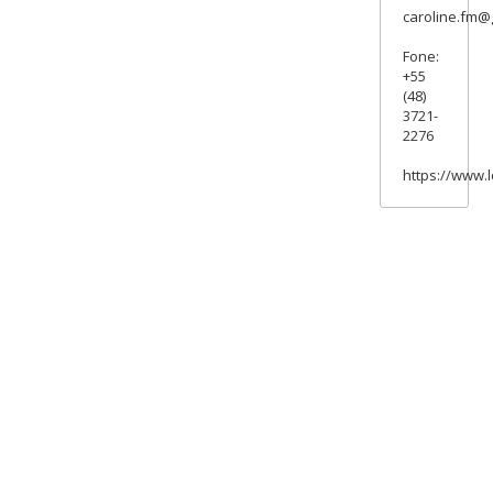
caroline.fm@
Fone:
+55
(48)
3721-
2276
https://www.l