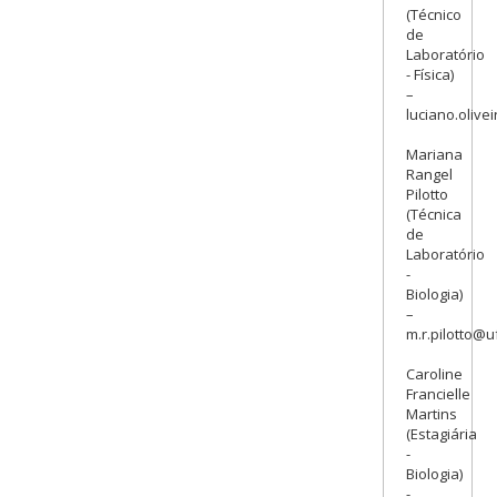
(Técnico
de
Laboratório
- Física)
–
luciano.olive
Mariana
Rangel
Pilotto
(Técnica
de
Laboratório
-
Biologia)
–
m.r.pilotto@u
Caroline
Francielle
Martins
(Estagiária
-
Biologia)
-