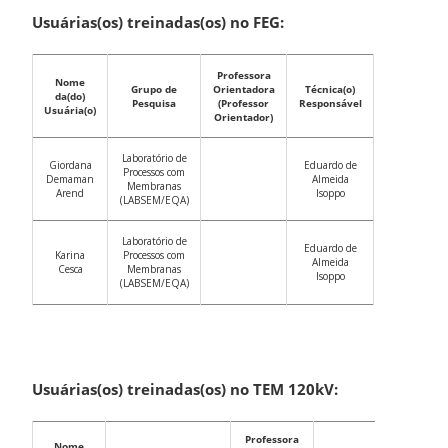
Usuárias(os) treinadas(os) no FEG:
Professora
Nome
Grupo de
Orientadora
Técnica(o)
da(do)
Pesquisa
(Professor
Responsável
Usuária(o)
Orientador)
Laboratório de
Giordana
Eduardo de
Processos com
Demaman
Almeida
Membranas
Arend
Isoppo
(LABSEM/EQA)
Laboratório de
Eduardo de
Karina
Processos com
Almeida
Cesca
Membranas
Isoppo
(LABSEM/EQA)
Usuárias(os) treinadas(os) no TEM 120kV:
Professora
Nome