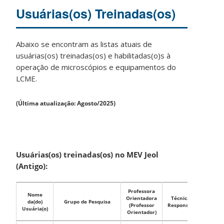
Usuárias(os) Treinadas(os)
Abaixo se encontram as listas atuais de
usuárias(os) treinadas(os) e habilitadas(o)s à
operação de microscópios e equipamentos do
LCME.
(Última atualização: Agosto/2025)
Usuárias(os) treinadas(os) no MEV Jeol
(Antigo):
Professora
Nome
Orientadora
Técnica(o)
da(do)
Grupo de Pesquisa
(Professor
Responsável
Usuária(o)
Orientador)