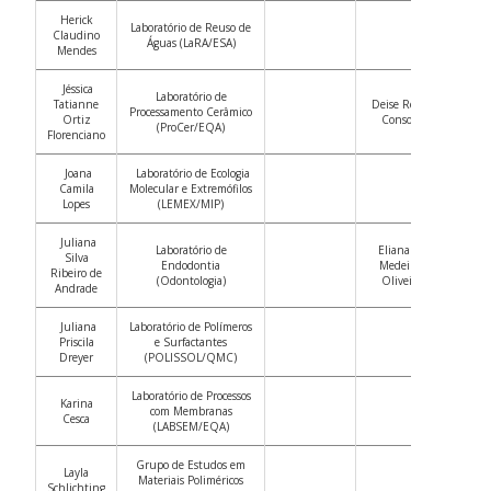
Herick
Laboratório de Reuso de
Claudino
Águas (LaRA/ESA)
Mendes
Jéssica
Laboratório de
Tatianne
Deise Rebelo
Processamento Cerâmico
Ortiz
Consoni
(ProCer/EQA)
Florenciano
Joana
Laboratório de Ecologia
Camila
Molecular e Extremófilos
Lopes
(LEMEX/MIP)
Juliana
Laboratório de
Eliana de
Silva
Endodontia
Medeiros
Ribeiro de
(Odontologia)
Oliveira
Andrade
Juliana
Laboratório de Polímeros
Priscila
e Surfactantes
Dreyer
(POLISSOL/QMC)
Laboratório de Processos
Karina
com Membranas
Cesca
(LABSEM/EQA)
Grupo de Estudos em
Layla
Materiais Poliméricos
Schlichting