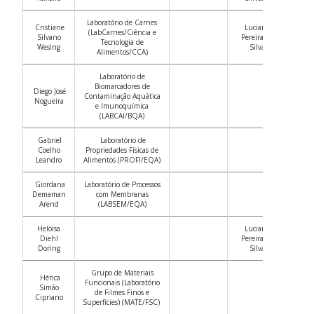
Laboratório de Carnes
Cristiane
Luciana
(LabCarnes/Ciência e
Silvano
Pereira da
Tecnologia de
Wesing
Silva
Alimentos/CCA)
Laboratório de
Biomarcadores de
Diego José
Contaminação Aquática
Nogueira
e Imunoquímica
(LABCAI/BQA)
Gabriel
Laboratório de
Coelho
Propriedades Físicas de
Leandro
Alimentos (PROFI/EQA)
Giordana
Laboratório de Processos
Demaman
com Membranas
Arend
(LABSEM/EQA)
Heloisa
Luciana
Diehl
Pereira da
Doring
Silva
Grupo de Materiais
Hérica
Funcionais (Laboratório
Simão
de Filmes Finos e
Cipriano
Superfícies
) (MATE/FSC)