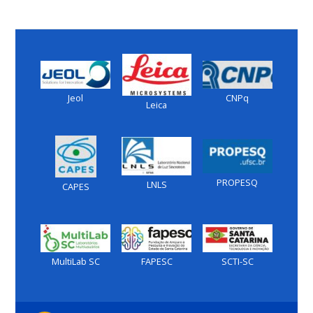
Jeol
CNPq
Leica
PROPESQ
LNLS
CAPES
MultiLab SC
FAPESC
SCTI-SC