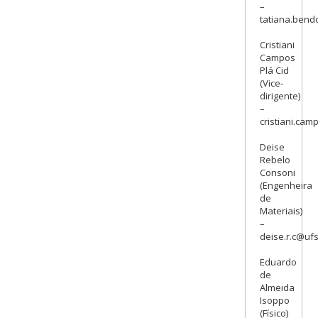
–
tatiana.bend
Cristiani
Campos
Plá Cid
(Vice-
dirigente)
–
cristiani.ca
Deise
Rebelo
Consoni
(Engenheira
de
Materiais)
–
deise.r.c@ufs
Eduardo
de
Almeida
Isoppo
(Físico)