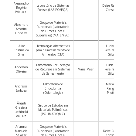
Alessandro
Laboratório de Sistemas
Deise Rebelo
Rogério
Porosos (LASIPO/EQA)
Consoni
Palauzzi
Grupo de Materiais
Alexandro
Funcionais (Laboratório
Amorim
de Filmes Finos e
Linhares
Superfícies
) (MATE/FSC)
Alice
Tecnologias Alternativas
Luciana
Cristina da
para o Processamento de
Pereira da
Silva
Alimentos (CTA)
Silva
Laboratório Recuperação
Luciana
Anderson
de Recursos em Sistemas
Maria Magri
Pereira da
Oliveira
de Saneamento
Silva
Laboratório de
Mariana
Andressa
Endodontia
Rangel
Barboza
(Odontologia)
Pilotto
Ângela
Grupo de Estudos em
Graziela
Materiais Poliméricos
Lechinski
(POLIMAT/QMC)
da Luz
Arianna
Grupo de Materiais
Manuela
Funcionais (Laboratório
Deise Rebelo
Salazar
de Filmes Finos e
Consoni