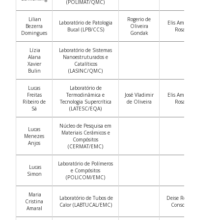
(POLIMAT/QMC)
Lilian
Rogerio de
Laboratório de Patologia
Elis Amaral
Bezerra
Oliveira
Bucal (LPB/CCS)
Rosa
Domingues
Gondak
Lízia
Laboratório de Sistemas
Alana
Nanoestruturados e
Xavier
Catalíticos
Bulin
(LASINC/QMC)
Lucas
Laboratório de
Freitas
Termodinâmica e
José Vladimir
Elis Amaral
Ribeiro de
Tecnologia Supercrítica
de Oliveira
Rosa
Sá
(LATESC/EQA)
Núcleo de Pesquisa em
Lucas
Materiais Cerâmicos e
Menezes
Compósitos
Anjos
(CERMAT/EMC)
Laboratório de Polímeros
Lucas
e Compósitos
Simon
(POLICOM/EMC)
Maria
Laboratório de Tubos de
Deise Rebelo
Cristina
Calor (LABTUCAL/EMC)
Consoni
Amaral