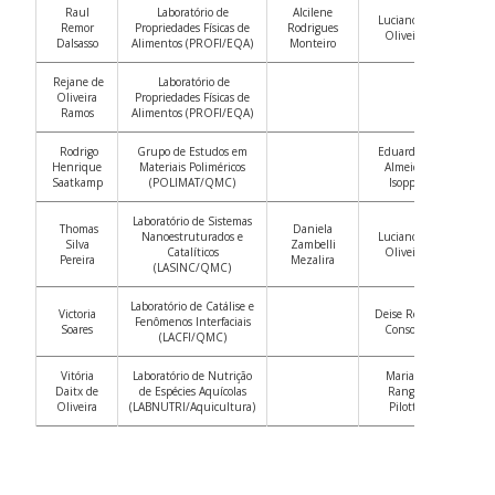
Raul
Laboratório de
Alcilene
Luciano de
Remor
Propriedades Físicas de
Rodrigues
Oliveira
Dalsasso
Alimentos (PROFI/EQA)
Monteiro
Rejane de
Laboratório de
Oliveira
Propriedades Físicas de
Ramos
Alimentos (PROFI/EQA)
Rodrigo
Grupo de Estudos em
Eduardo de
Henrique
Materiais Poliméricos
Almeida
Saatkamp
(POLIMAT/QMC)
Isoppo
Laboratório de Sistemas
Thomas
Daniela
Nanoestruturados e
Luciano de
Silva
Zambelli
Catalíticos
Oliveira
Pereira
Mezalira
(LASINC/QMC)
Laboratório de Catálise e
Victoria
Deise Rebelo
Fenômenos Interfaciais
Soares
Consoni
(LACFI/QMC)
Vitória
Laboratório de Nutrição
Mariana
Daitx de
de Espécies Aquícolas
Rangel
Oliveira
(LABNUTRI/Aquicultura)
Pilotto