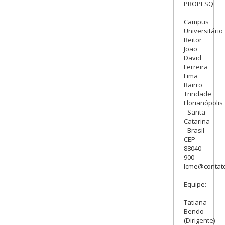
PROPESQ
Campus
Universitário
Reitor
João
David
Ferreira
Lima
Bairro
Trindade
Florianópolis
- Santa
Catarina
- Brasil
CEP
88040-
900
lcme@contato
Equipe:
Tatiana
Bendo
(Dirigente)