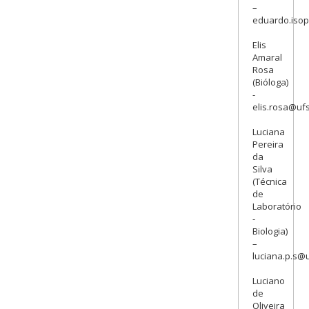
–
eduardo.iso
Elis
Amaral
Rosa
(Bióloga)
-
elis.rosa@ufs
Luciana
Pereira
da
Silva
(Técnica
de
Laboratório
-
Biologia)
–
luciana.p.s@u
Luciano
de
Oliveira