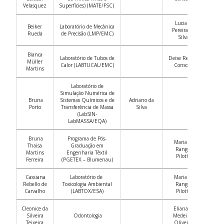
Velasquez
Superfícies
) (MATE/FSC)
Luciana
Beiker
Laboratório de Mecânica
Pereira da
Rueda
de Precisão (LMP/EMC)
Silva
Bianca
Laboratório de Tubos de
Deise Rebelo
Müller
Calor (LABTUCAL/EMC)
Consoni
Martins
Laboratório de
Simulação Numérica de
Bruna
Sistemas Químicos e de
Adriano da
Porto
Transferência de Massa
Silva
(LabSIN-
LabMASSA/EQA)
Bruna
Programa de Pós-
Mariana
Thaisa
Graduação em
Rangel
Martins
Engenharia Têxtil
Pilotto
Ferreira
(PGETEX – Blumenau)
Cassiana
Laboratório de
Mariana
Rebello de
Toxicologia Ambiental
Rangel
Carvalho
(LABTOX/ESA)
Pilotto
Cleonice da
Eliana de
Silveira
Odontologia
Medeiros
Teixeira
Oliveira