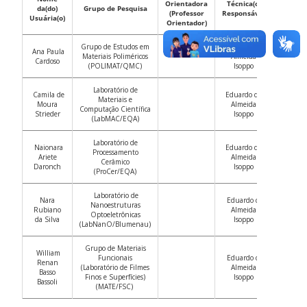
Orientadora
Técnica(o)
da(do)
Grupo de Pesquisa
(Professor
Responsável
Usuária(o)
Orientador)
Grupo de Estudos em
Eduardo de
Ana Paula
Materiais Poliméricos
Almeida
Cardoso
(POLIMAT/QMC)
Isoppo
Laboratório de
Camila de
Eduardo de
Materiais e
Moura
Almeida
Computação Científica
Strieder
Isoppo
(LabMAC/EQA)
Laboratório de
Naionara
Eduardo de
Processamento
Ariete
Almeida
Cerâmico
Daronch
Isoppo
(ProCer/EQA)
Laboratório de
Nara
Eduardo de
Nanoestruturas
Rubiano
Almeida
Optoeletrônicas
da Silva
Isoppo
(LabNanO/Blumenau)
Grupo de Materiais
William
Funcionais
Eduardo de
Renan
(Laboratório de Filmes
Almeida
Basso
Finos e Superfícies
)
Isoppo
Bassoli
(MATE/FSC)