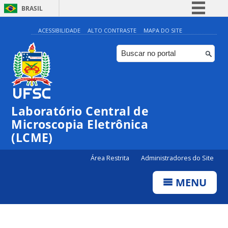
BRASIL
Simplifique!
ACESSIBILIDADE
ALTO CONTRASTE
MAPA DO SITE
Comunica BR
Participe
Acesso à informação
Legislação
Laboratório Central de
Canais
Microscopia Eletrônica
(LCME)
Área Restrita
Administradores do Site
MENU